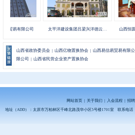
贸易有限公司
太平洋建设集团吕梁兴洋德云…
山西恒圆星实
山西省政协委员会
|
山西亿物置换协会
|
山西易信易贸易有限公
限公司
|
山西省民营企业资产置换协会
网站首页
|
关于我们
|
入会流程
|
招聘
地址（ADD）：太原市万柏林区千峰北路茂华小区5号楼1701室 联系电话（TEL）：0351-