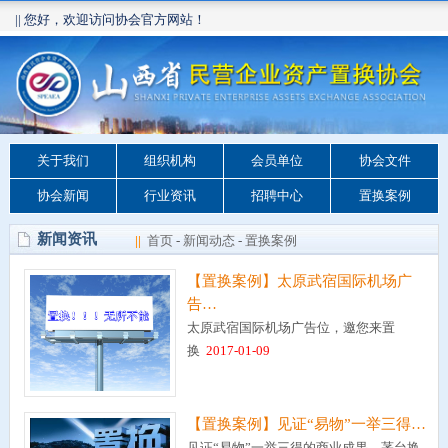
|| 您好，欢迎访问协会官方网站！
关于我们
组织机构
会员单位
协会文件
协会新闻
行业资讯
招聘中心
置换案例
新闻资讯
||
首页
-
新闻动态
-
置换案例
【置换案例】太原武宿国际机场广
告…
太原武宿国际机场广告位，邀您来置
换
2017-01-09
【置换案例】见证“易物”一举三得…
见证“易物”一举三得的商业成果，茅台换