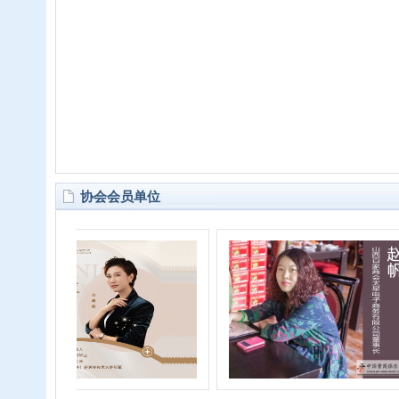
协会会员单位